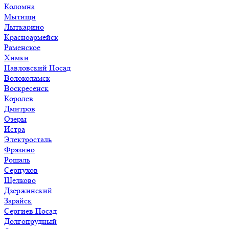
Коломна
Мытищи
Лыткарино
Красноармейск
Раменское
Химки
Павловский Посад
Волоколамск
Воскресенск
Королев
Дмитров
Озеры
Истра
Электросталь
Фрязино
Рошаль
Серпухов
Щелково
Дзержинский
Зарайск
Сергиев Посад
Долгопрудный