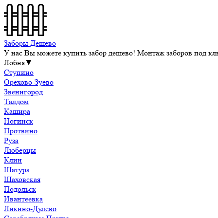
Заборы Дешево
У нас Вы можете купить забор дешево! Монтаж заборов под клю
Лобня
▼
Ступино
Орехово-Зуево
Звенигород
Талдом
Кашира
Ногинск
Протвино
Руза
Люберцы
Клин
Шатура
Шаховская
Подольск
Ивантеевка
Ликино-Дулево