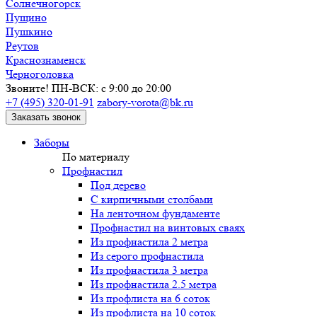
Солнечногорск
Пущино
Пушкино
Реутов
Краснознаменск
Черноголовка
Звоните! ПН-ВСК: с 9:00 до 20:00
+7 (495) 320-01-91
zabory-vorota@bk.ru
Заказать звонок
Заборы
По материалу
Профнастил
Под дерево
С кирпичными столбами
На ленточном фундаменте
Профнастил на винтовых сваях
Из профнастила 2 метра
Из серого профнастила
Из профнастила 3 метра
Из профнастила 2.5 метра
Из профлиста на 6 соток
Из профлиста на 10 соток