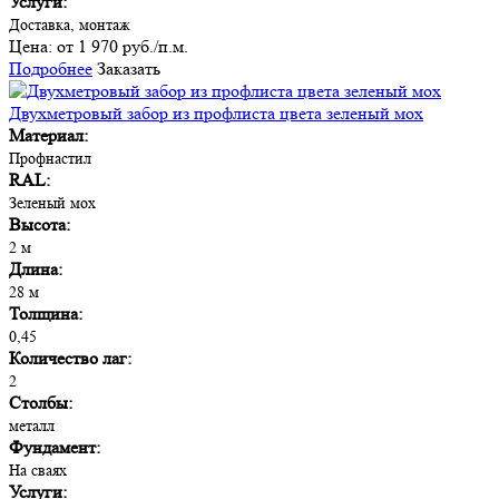
Услуги:
Доставка, монтаж
Цена:
от 1 970 руб./п.м.
Подробнее
Заказать
Двухметровый забор из профлиста цвета зеленый мох
Материал:
Профнастил
RAL:
Зеленый мох
Высота:
2 м
Длина:
28 м
Толщина:
0,45
Количество лаг:
2
Столбы:
металл
Фундамент:
На сваях
Услуги: