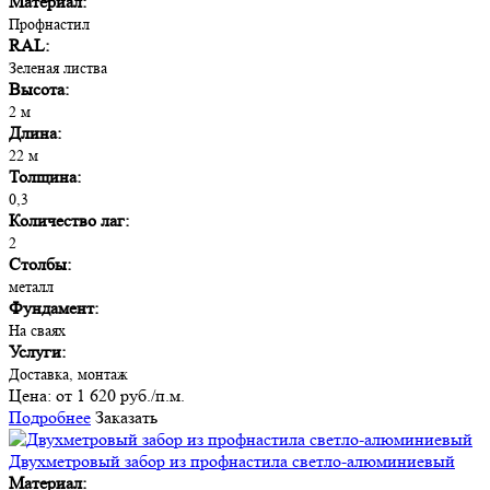
Материал:
Профнастил
RAL:
Зеленая листва
Высота:
2 м
Длина:
22 м
Толщина:
0,3
Количество лаг:
2
Столбы:
металл
Фундамент:
На сваях
Услуги:
Доставка, монтаж
Цена:
от 1 620 руб./п.м.
Подробнее
Заказать
Двухметровый забор из профнастила светло-алюминиевый
Материал: