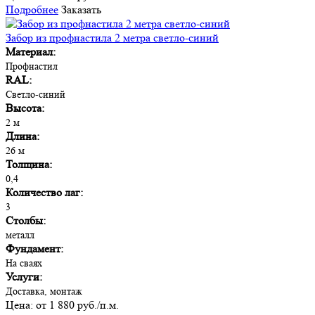
Подробнее
Заказать
Забор из профнастила 2 метра светло-синий
Материал:
Профнастил
RAL:
Cветло-синий
Высота:
2 м
Длина:
26 м
Толщина:
0,4
Количество лаг:
3
Столбы:
металл
Фундамент:
На сваях
Услуги:
Доставка, монтаж
Цена:
от 1 880 руб./п.м.